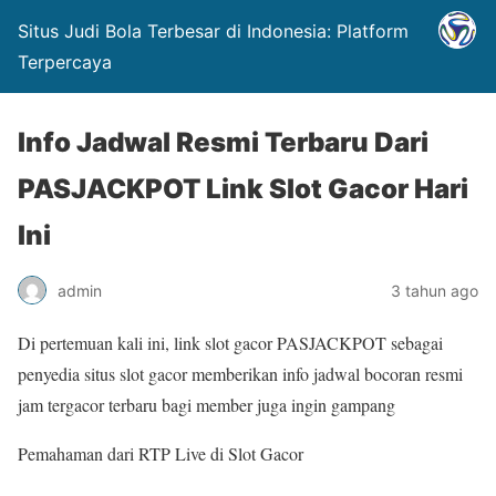
Situs Judi Bola Terbesar di Indonesia: Platform
Terpercaya
Info Jadwal Resmi Terbaru Dari
PASJACKPOT Link Slot Gacor Hari
Ini
admin
3 tahun ago
Di pertemuan kali ini, link slot gacor PASJACKPOT sebagai
penyedia situs slot gacor memberikan info jadwal bocoran resmi
jam tergacor terbaru bagi member juga ingin gampang
Pemahaman dari RTP Live di Slot Gacor