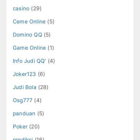
casino
(29)
Ceme Online
(5)
Domino QQ
(5)
Game Online
(1)
Info Judi QQ'
(4)
Joker123
(6)
Judi Bola
(28)
Osg777
(4)
panduan
(5)
Poker
(20)
prediksi
(16)