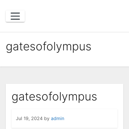
Skip
to
content
gatesofolympus
gatesofolympus
Jul 19, 2024
by
admin