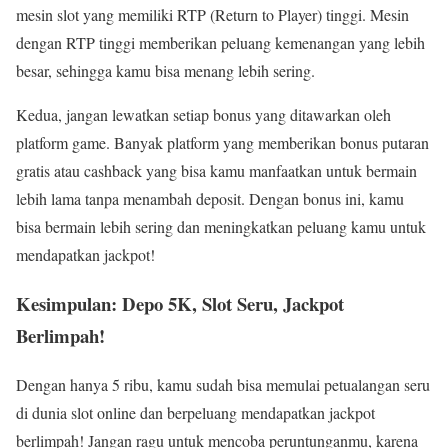
mesin slot yang memiliki RTP (Return to Player) tinggi. Mesin
dengan RTP tinggi memberikan peluang kemenangan yang lebih
besar, sehingga kamu bisa menang lebih sering.
Kedua, jangan lewatkan setiap bonus yang ditawarkan oleh
platform game. Banyak platform yang memberikan bonus putaran
gratis atau cashback yang bisa kamu manfaatkan untuk bermain
lebih lama tanpa menambah deposit. Dengan bonus ini, kamu
bisa bermain lebih sering dan meningkatkan peluang kamu untuk
mendapatkan jackpot!
Kesimpulan: Depo 5K, Slot Seru, Jackpot
Berlimpah!
Dengan hanya 5 ribu, kamu sudah bisa memulai petualangan seru
di dunia slot online dan berpeluang mendapatkan jackpot
berlimpah! Jangan ragu untuk mencoba peruntunganmu, karena