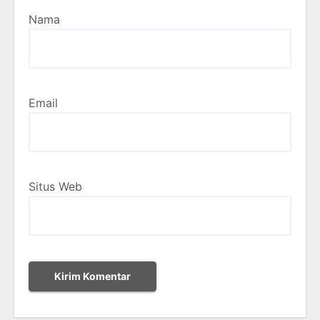
Nama
Email
Situs Web