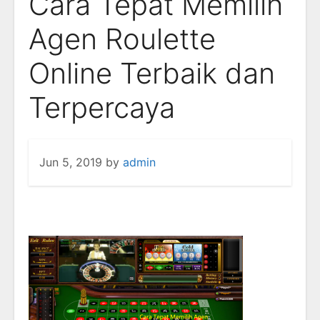
Cara Tepat Memilih
Agen Roulette
Online Terbaik dan
Terpercaya
Jun 5, 2019
by
admin