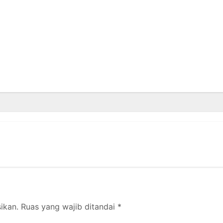
ikan.
Ruas yang wajib ditandai
*