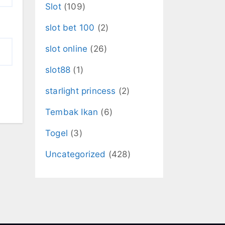
Slot
(109)
slot bet 100
(2)
slot online
(26)
slot88
(1)
starlight princess
(2)
Tembak Ikan
(6)
Togel
(3)
Uncategorized
(428)