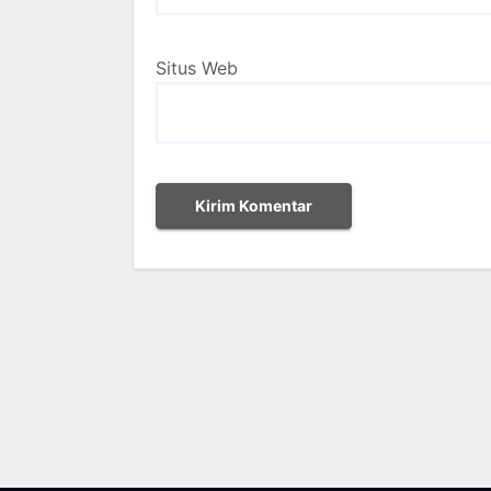
Situs Web