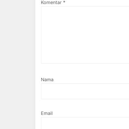
Komentar
*
Nama
Email