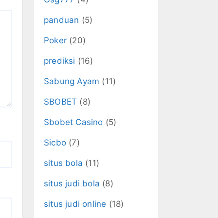
panduan
(5)
Poker
(20)
prediksi
(16)
Sabung Ayam
(11)
SBOBET
(8)
Sbobet Casino
(5)
Sicbo
(7)
situs bola
(11)
situs judi bola
(8)
situs judi online
(18)