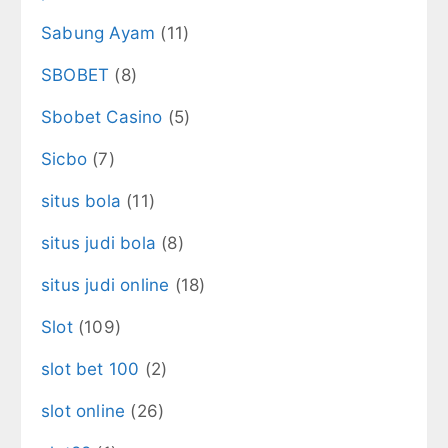
Sabung Ayam
(11)
SBOBET
(8)
Sbobet Casino
(5)
Sicbo
(7)
situs bola
(11)
situs judi bola
(8)
situs judi online
(18)
Slot
(109)
slot bet 100
(2)
slot online
(26)