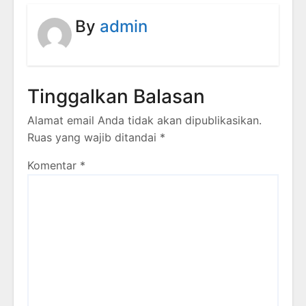
By
admin
Tinggalkan Balasan
Alamat email Anda tidak akan dipublikasikan.
Ruas yang wajib ditandai
*
Komentar
*