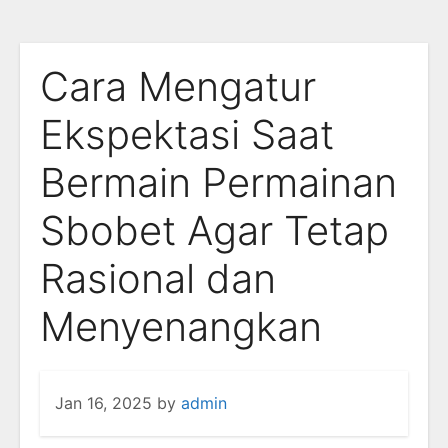
Cara Mengatur
Ekspektasi Saat
Bermain Permainan
Sbobet Agar Tetap
Rasional dan
Menyenangkan
Jan 16, 2025
by
admin