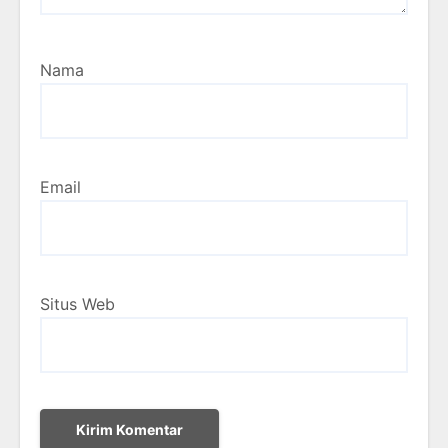
Nama
Email
Situs Web