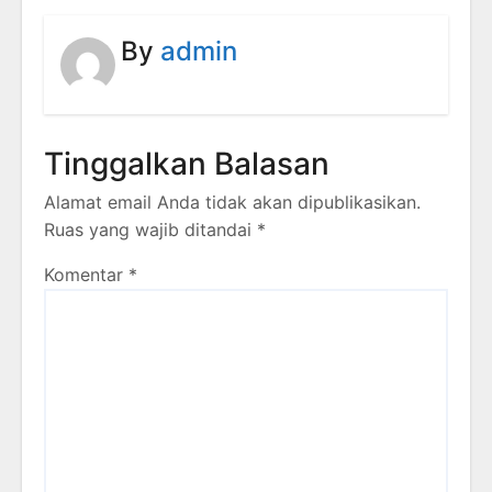
By
admin
Tinggalkan Balasan
Alamat email Anda tidak akan dipublikasikan.
Ruas yang wajib ditandai
*
Komentar
*