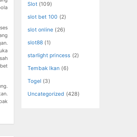
Slot
(109)
bola
slot bet 100
(2)
ses
slot online
(26)
ang
slot88
(1)
an.
uka
starlight princess
(2)
sah
bet
Tembak Ikan
(6)
Togel
(3)
ng.
kan.
Uncategorized
(428)
pak