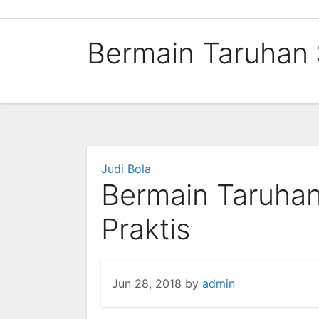
Skip
to
Bermain Taruhan 
content
Judi Bola
Bermain Taruhan
Praktis
Jun 28, 2018
by
admin