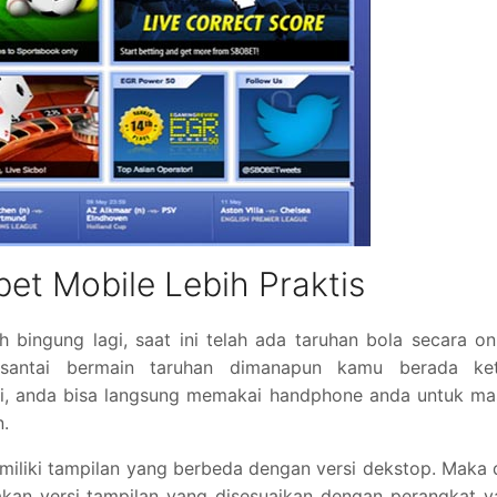
et Mobile Lebih Praktis
bingung lagi, saat ini telah ada taruhan bola secara on
 santai bermain taruhan dimanapun kamu berada ket
ai, anda bisa langsung memakai handphone anda untuk ma
.
miliki tampilan yang berbeda dengan versi dekstop. Maka 
kan versi tampilan yang disesuaikan dengan perangkat y