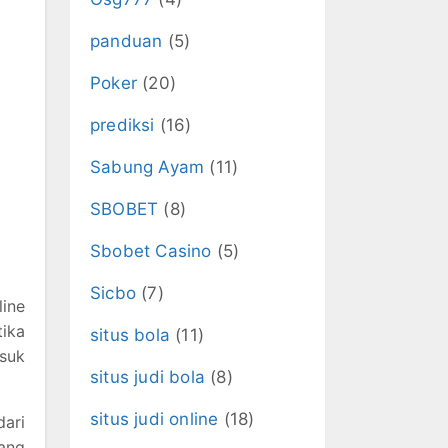
panduan
(5)
Poker
(20)
prediksi
(16)
Sabung Ayam
(11)
SBOBET
(8)
Sbobet Casino
(5)
Sicbo
(7)
line
ika
situs bola
(11)
suk
situs judi bola
(8)
situs judi online
(18)
dari
ang