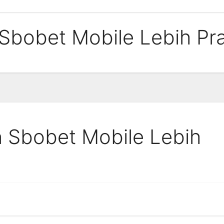
Sbobet Mobile Lebih Pra
 Sbobet Mobile Lebih