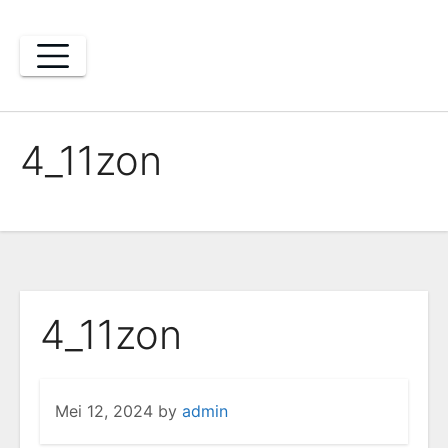
Skip
to
content
4_11zon
4_11zon
Mei 12, 2024
by
admin