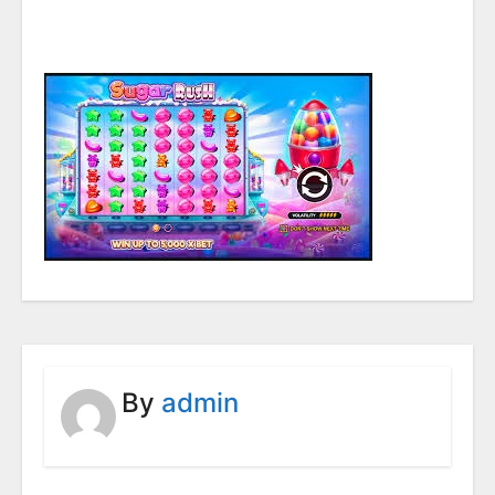
By
admin