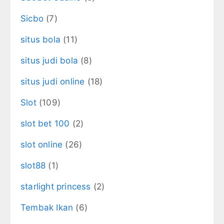
Sicbo
(7)
situs bola
(11)
situs judi bola
(8)
situs judi online
(18)
Slot
(109)
slot bet 100
(2)
slot online
(26)
slot88
(1)
starlight princess
(2)
Tembak Ikan
(6)