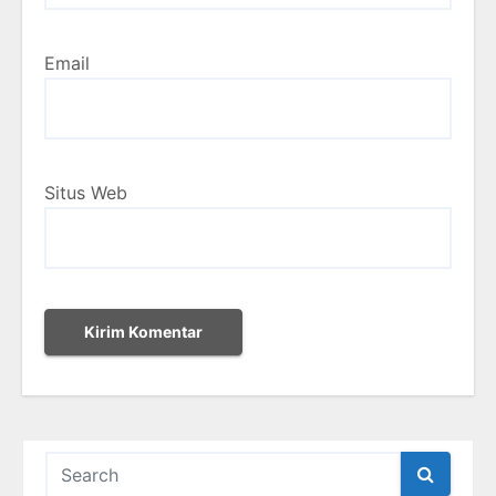
Email
Situs Web