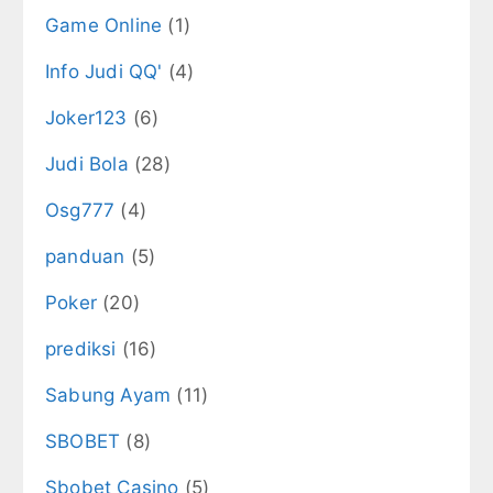
Game Online
(1)
Info Judi QQ'
(4)
Joker123
(6)
Judi Bola
(28)
Osg777
(4)
panduan
(5)
Poker
(20)
prediksi
(16)
Sabung Ayam
(11)
SBOBET
(8)
Sbobet Casino
(5)