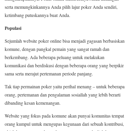
serta memungkinkannya Anda pilih lajur poker Anda sendiri,
ketimbang putuskannya buat Anda.
Populasi
Sejumlah website poker online bisa menjadi gagasan berbasiskan
komune, dengan pangkal pemain yang sangat ramah dan
berkembang. Ada beberapa peluang untuk melakukan
komunikasi dan berdiskusi dengan beberapa orang yang berpikir
sama serta merajut pertemanan periode panjang.
Tak tiap permainan poker yaitu perihal menang – untuk beberapa
orang, pertemanan dan pengalaman sosiallah yang lebih berarti
dibanding kesan kemenangan.
Website yang fokus pada komune akan punyai komunitas tempat
orang kumpul untuk mengupas kegunaan dari sebuah kontribusi,